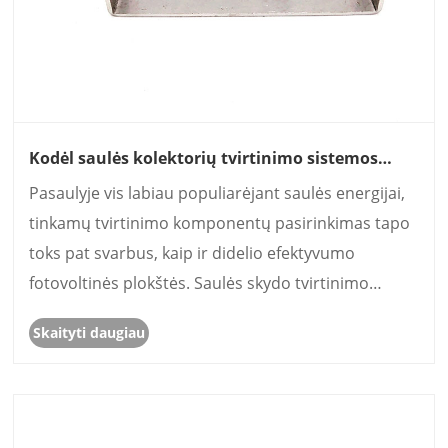
Kodėl saulės kolektorių tvirtinimo sistemos
stogo kablio aliuminio išspaudimas yra būtinas
Pasaulyje vis labiau populiarėjant saulės energijai,
ilgalaikiam ir efektyviam saulės energijos
įrengimui
tinkamų tvirtinimo komponentų pasirinkimas tapo
toks pat svarbus, kaip ir didelio efektyvumo
fotovoltinės plokštės. Saulės skydo tvirtinimo
sistemos stogo kablio aliuminio išspaudimas
Skaityti daugiau
atlieka svarbų vaidmenį užtikrinant konstrukcijos
stabilumą, at......