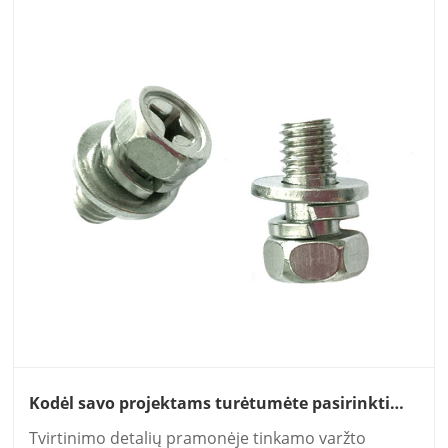
Kodėl savo projektams turėtumėte pasirinkti
nerūdijančio plieno 304 316 Phillip Drive
Tvirtinimo detalių pramonėje tinkamo varžto
šešiabriaunį mašinos varžtą