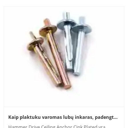
aplinkybės. Ka......
Kaip plaktuku varomas lubų inkaras, padengtas
cinku, gali pagerinti greitus ir patikimus lubų
Hammer Drive Ceiling Anchor Cink Plated yra