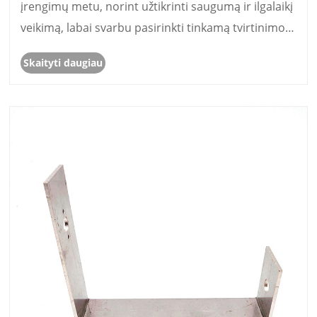
įrengimų metu, norint užtikrinti saugumą ir ilgalaikį
veikimą, labai svarbu pasirinkti tinkamą tvirtinimo
komponentą. „Gangtong Zheli“ siūlo patikimus
Skaityti daugiau
tvirtinimo sprendimus, įskaitant labai universalų
anglies p......