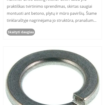
tvirtinimo sprendimus
praktiškas tvirtinimo sprendimas, skirtas saugiai
montuoti ant betono, plytų ir mūro paviršių. Šiame
tinklaraštyje nagrinėjama jo struktūra, pranašumai,
diegimo procesas, programos ir pasirinkimo
Skaityti daugiau
veiksniai. Kaip profesionalus tvirtinimo detalių
gamintojas,......