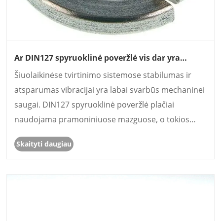
Ar DIN127 spyruoklinė poveržlė vis dar yra
patikimiausia tvirtinimo priemonė nuo
Šiuolaikinėse tvirtinimo sistemose stabilumas ir
atsipalaidavimo šiuolaikinėse inžinerijos srityse
atsparumas vibracijai yra labai svarbūs mechaninei
saugai. DIN127 spyruoklinė poveržlė plačiai
naudojama pramoniniuose mazguose, o tokios
įmonės kaip Gangtong Zheli ir toliau tiekia aukštos
Skaityti daugiau
kokybės DIN127 spyruoklinio užrakto poveržlės
sprendimus, kad......