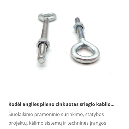
Kodėl anglies plieno cinkuotas sriegio kablio
varžtas su mašininiu sriegiu yra idealus
Šiuolaikinio pramoninio surinkimo, statybos
tvirtinimo sprendimas pramonėje ir statyboje
projektų, kėlimo sistemų ir techninės įrangos