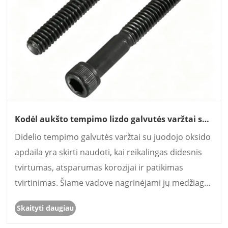
Kodėl aukšto tempimo lizdo galvutės varžtai su
juodu oksidu yra idealus pasirinkimas reiklioms
​Didelio tempimo galvutės varžtai su juodojo oksido
pramonės reikmėms
apdaila yra skirti naudoti, kai reikalingas didesnis
tvirtumas, atsparumas korozijai ir patikimas
tvirtinimas. Šiame vadove nagrinėjami jų medžiagų
pranašumai, gamybos procesas, techninės
Skaityti daugiau
specifikacijos, taikymo sritys ir pasirinkimo