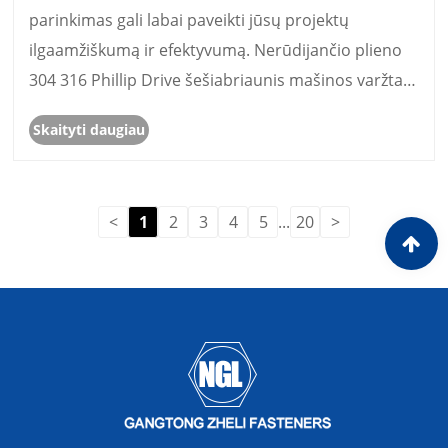
parinkimas gali labai paveikti jūsų projektų
ilgaamžiškumą ir efektyvumą. Nerūdijančio plieno
304 316 Phillip Drive šešiabriaunis mašinos varžtas
yra sukurtas taip, kad užtikrintų puikų stiprumą,
Skaityti daugiau
atsparumą korozijai ir universalumą tiek
pramonėje, tiek bui......
<
1
2
3
4
5
...
20
>