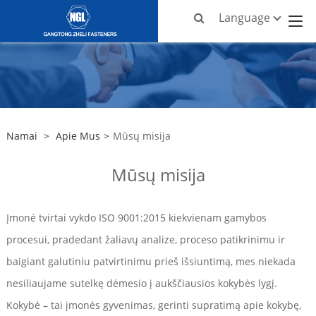
Language
Namai
>
Apie Mus
>
Mūsų misija
Mūsų misija
Įmonė tvirtai vykdo ISO 9001:2015 kiekvienam gamybos
procesui, pradedant žaliavų analize, proceso patikrinimu ir
baigiant galutiniu patvirtinimu prieš išsiuntimą, mes niekada
nesiliaujame sutelkę dėmesio į aukščiausios kokybės lygį.
Kokybė – tai įmonės gyvenimas, gerinti supratimą apie kokybę,