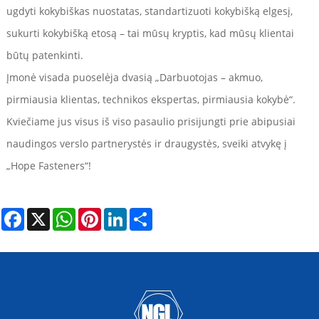
ugdyti kokybiškas nuostatas, standartizuoti kokybišką elgesį,
sukurti kokybišką etosą – tai mūsų kryptis, kad mūsų klientai
būtų patenkinti.
Įmonė visada puoselėja dvasią „Darbuotojas – akmuo,
pirmiausia klientas, technikos ekspertas, pirmiausia kokybė“.
Kviečiame jus visus iš viso pasaulio prisijungti prie abipusiai
naudingos verslo partnerystės ir draugystės, sveiki atvykę į
„Hope Fasteners“!
Facebook
X
WhatsApp
Pinterest
LinkedIn
Share