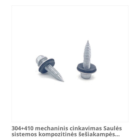
304+410 mechaninis cinkavimas Saulės
sistemos kompozitinės šešiakampės
flanšo galvutės dvimetaliniai varžtai,