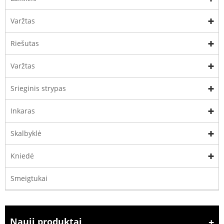
Varžtas
Riešutas
Varžtas
Srieginis strypas
Inkaras
Skalbyklė
Kniedė
Smeigtukai
Nauji produktai