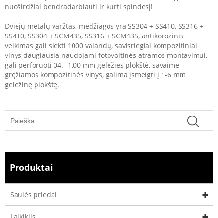
nuoširdžiai bendradarbiauti ir kurti spindesį!
Dviejų metalų varžtas, medžiagos yra SS304 + SS410, SS316 +
SS410, SS304 + SCM435, SS316 + SCM435, antikorozinis
veikimas gali siekti 1000 valandų, savisriegiai kompozitiniai
vinys daugiausia naudojami fotovoltinės atramos montavimui,
gali perforuoti 04. -1,00 mm geležies plokštė, savaime
gręžiamos kompozitinės vinys, galima įsmeigti į 1-6 mm
geležinę plokštę.
Produktai
Saulės priedai
Laikiklis