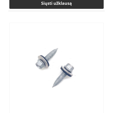
Siųsti užklausą