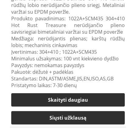
rūdžių lobio nerūdijančio plieno sriegį. Metaliniai
varžtai su EPDM poveržle.
Produkto pavadinimas: 1022A+SCM435 304+410
Hot Rust Treasure nerūdijančio plieno
savisriegiai bimetaliniai varžtai su EPDM poveržle
Medžiaga: nerūdijantis plienas; karštų rūdžių
lobis; mechaninis cinkavimas
Įvertinimas: 304+410 ; 1022A+SCM435
Minimalus užsakymas: 100 vnt kiekvieno dydžio
Pavyzdys: nemokamas pavyzdys
Pakuotė: dėžutė + padėklas
Standartas: DIN,ASTM/ASME,JIS,EN,ISO,AS,GB
Pristatymo laikas: 7-30 dienų
Skaityti daugiau
Siųsti užklausą