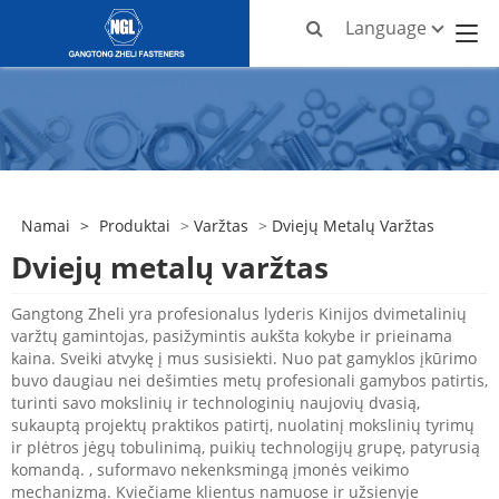
Language
Namai
>
Produktai
>
Varžtas
>
Dviejų Metalų Varžtas
Dviejų metalų varžtas
Gangtong Zheli yra profesionalus lyderis Kinijos dvimetalinių
varžtų gamintojas, pasižymintis aukšta kokybe ir prieinama
kaina. Sveiki atvykę į mus susisiekti. Nuo pat gamyklos įkūrimo
buvo daugiau nei dešimties metų profesionali gamybos patirtis,
turinti savo mokslinių ir technologinių naujovių dvasią,
sukauptą projektų praktikos patirtį, nuolatinį mokslinių tyrimų
ir plėtros jėgų tobulinimą, puikių technologijų grupę, patyrusią
komandą. , suformavo nekenksmingą įmonės veikimo
mechanizmą. Kviečiame klientus namuose ir užsienyje