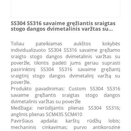
SS304 SS316 savaime gręžiantis sraigtas
stogo dangos dvimetalinis varžtas su
poveržle
Toliau pateikiamas aukštos kokybės
individualizuoto SS304 SS316 savaime gręžiamo
sraigto stogo dangos dvimetalinis varžtas su
poveržle, tikintis padėti jums geriau suprasti
pasirinktinį SS304 SS316 savaime gręžiantį
sraigtinį stogo dangos dvimetalinį varžtą su
poveržle.
Produkto pavadinimas: Custom SS304 SS316
savaime gręžiantis sraigtas stogo dangos
dvimetalinis varžtas su poveržle
Medžiaga: nerūdijantis plienas SS304 SS316;
anglinis plienas SCM435 SCM410
Paviršiaus apdaila: karštų rūdžių lobis;
mechaninis cinkavimas; purvo antikorozinė