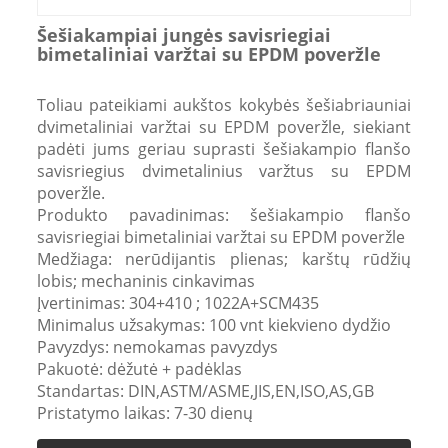
Šešiakampiai jungės savisriegiai
bimetaliniai varžtai su EPDM poveržle
Toliau pateikiami aukštos kokybės šešiabriauniai
dvimetaliniai varžtai su EPDM poveržle, siekiant
padėti jums geriau suprasti šešiakampio flanšo
savisriegius dvimetalinius varžtus su EPDM
poveržle.
Produkto pavadinimas: šešiakampio flanšo
savisriegiai bimetaliniai varžtai su EPDM poveržle
Medžiaga: nerūdijantis plienas; karštų rūdžių
lobis; mechaninis cinkavimas
Įvertinimas: 304+410 ; 1022A+SCM435
Minimalus užsakymas: 100 vnt kiekvieno dydžio
Pavyzdys: nemokamas pavyzdys
Pakuotė: dėžutė + padėklas
Standartas: DIN,ASTM/ASME,JIS,EN,ISO,AS,GB
Pristatymo laikas: 7-30 dienų