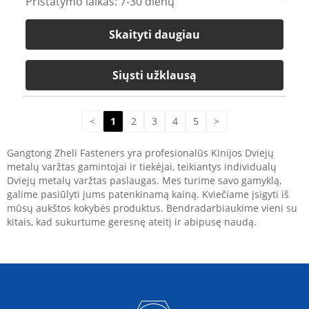
Pristatymo laikas: 7-30 dienų
Skaityti daugiau
Siųsti užklausą
<
1
2
3
4
5
>
Gangtong Zheli Fasteners yra profesionalūs Kinijos Dviejų
metalų varžtas gamintojai ir tiekėjai, teikiantys individualų
Dviejų metalų varžtas paslaugas. Mes turime savo gamyklą,
galime pasiūlyti jums patenkinamą kainą. Kviečiame įsigyti iš
mūsų aukštos kokybės produktus. Bendradarbiaukime vieni su
kitais, kad sukurtume geresnę ateitį ir abipusę naudą.