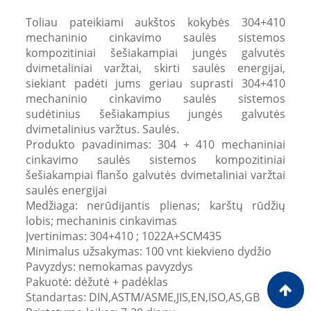
skirti saulės energijai
Toliau pateikiami aukštos kokybės 304+410
mechaninio cinkavimo saulės sistemos
kompozitiniai šešiakampiai jungės galvutės
dvimetaliniai varžtai, skirti saulės energijai,
siekiant padėti jums geriau suprasti 304+410
mechaninio cinkavimo saulės sistemos
sudėtinius šešiakampius jungės galvutės
dvimetalinius varžtus. Saulės.
Produkto pavadinimas: 304 + 410 mechaniniai
cinkavimo saulės sistemos kompozitiniai
šešiakampiai flanšo galvutės dvimetaliniai varžtai
saulės energijai
Medžiaga: nerūdijantis plienas; karštų rūdžių
lobis; mechaninis cinkavimas
Įvertinimas: 304+410 ; 1022A+SCM435
Minimalus užsakymas: 100 vnt kiekvieno dydžio
Pavyzdys: nemokamas pavyzdys
Pakuotė: dėžutė + padėklas
Standartas: DIN,ASTM/ASME,JIS,EN,ISO,AS,GB