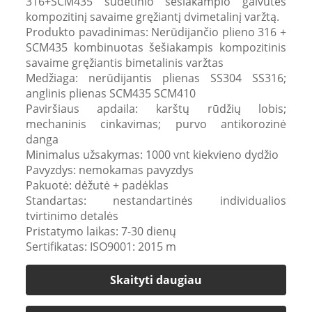
316+SCM435 sudėtinio šešiakampio galvutės
kompozitinį savaime gręžiantį dvimetalinį varžtą.
Produkto pavadinimas: Nerūdijančio plieno 316 +
SCM435 kombinuotas šešiakampis kompozitinis
savaime gręžiantis bimetalinis varžtas
Medžiaga: nerūdijantis plienas SS304 SS316;
anglinis plienas SCM435 SCM410
Paviršiaus apdaila: karštų rūdžių lobis;
mechaninis cinkavimas; purvo antikorozinė
danga
Minimalus užsakymas: 1000 vnt kiekvieno dydžio
Pavyzdys: nemokamas pavyzdys
Pakuotė: dėžutė + padėklas
Standartas: nestandartinės individualios
tvirtinimo detalės
Pristatymo laikas: 7-30 dienų
Sertifikatas: ISO9001: 2015 m
Skaityti daugiau