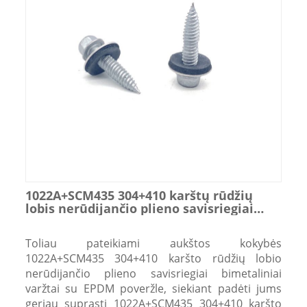
1022A+SCM435 304+410 karštų rūdžių
lobis nerūdijančio plieno savisriegiai
bimetaliniai varžtai su EPDM poveržle
Toliau pateikiami aukštos kokybės
1022A+SCM435 304+410 karšto rūdžių lobio
nerūdijančio plieno savisriegiai bimetaliniai
varžtai su EPDM poveržle, siekiant padėti jums
geriau suprasti 1022A+SCM435 304+410 karšto