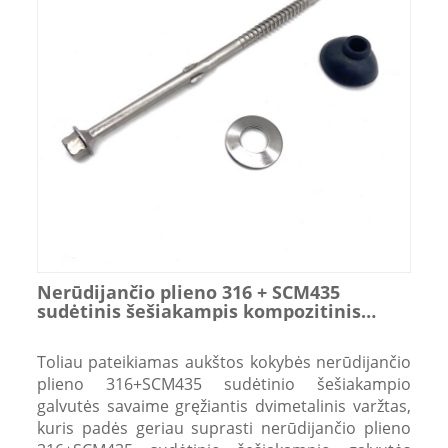
Nerūdijančio plieno 316 + SCM435
sudėtinis šešiakampis kompozitinis
savaime gręžiantis bimetalinis varžtas
Toliau pateikiamas aukštos kokybės nerūdijančio
plieno 316+SCM435 sudėtinio šešiakampio
galvutės savaime gręžiantis dvimetalinis varžtas,
kuris padės geriau suprasti nerūdijančio plieno