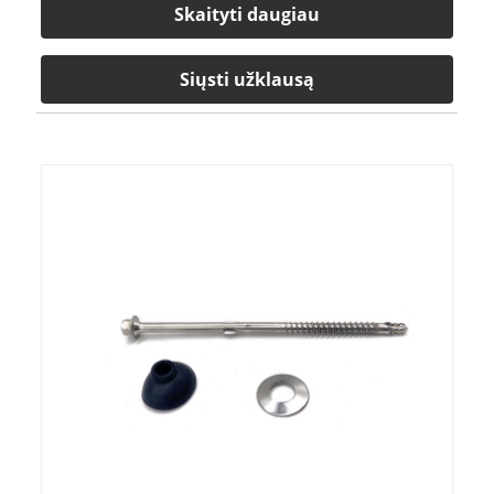
Skaityti daugiau
Siųsti užklausą