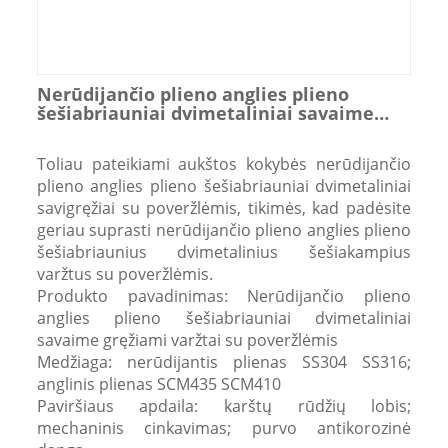
Nerūdijančio plieno anglies plieno
šešiabriauniai dvimetaliniai savaime
gręžiami varžtai su poveržlėmis
Toliau pateikiami aukštos kokybės nerūdijančio
plieno anglies plieno šešiabriauniai dvimetaliniai
savigręžiai su poveržlėmis, tikimės, kad padėsite
geriau suprasti nerūdijančio plieno anglies plieno
šešiabriaunius dvimetalinius šešiakampius
varžtus su poveržlėmis.
Produkto pavadinimas: Nerūdijančio plieno
anglies plieno šešiabriauniai dvimetaliniai
savaime gręžiami varžtai su poveržlėmis
Medžiaga: nerūdijantis plienas SS304 SS316;
anglinis plienas SCM435 SCM410
Paviršiaus apdaila: karštų rūdžių lobis;
mechaninis cinkavimas; purvo antikorozinė