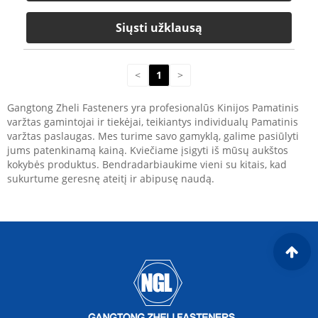
Siųsti užklausą
<
1
>
Gangtong Zheli Fasteners yra profesionalūs Kinijos Pamatinis
varžtas gamintojai ir tiekėjai, teikiantys individualų Pamatinis
varžtas paslaugas. Mes turime savo gamyklą, galime pasiūlyti
jums patenkinamą kainą. Kviečiame įsigyti iš mūsų aukštos
kokybės produktus. Bendradarbiaukime vieni su kitais, kad
sukurtume geresnę ateitį ir abipusę naudą.