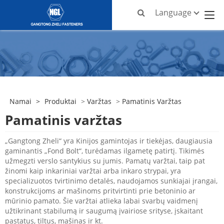
Language
Namai
>
Produktai
>
Varžtas
>
Pamatinis Varžtas
Pamatinis varžtas
„Gangtong Zheli“ yra Kinijos gamintojas ir tiekėjas, daugiausia
gaminantis „Fond Bolt“, turėdamas ilgametę patirtį. Tikimės
užmegzti verslo santykius su jumis. Pamatų varžtai, taip pat
žinomi kaip inkariniai varžtai arba inkaro strypai, yra
specializuotos tvirtinimo detalės, naudojamos sunkiajai įrangai,
konstrukcijoms ar mašinoms pritvirtinti prie betoninio ar
mūrinio pamato. Šie varžtai atlieka labai svarbų vaidmenį
užtikrinant stabilumą ir saugumą įvairiose srityse, įskaitant
pastatus, tiltus, mašinas ir kt.