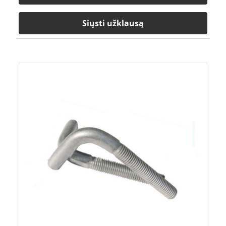
Siųsti užklausą