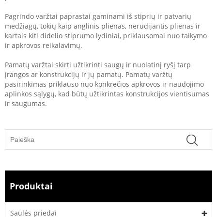
Pagrindo varžtai paprastai gaminami iš stiprių ir patvarių
medžiagų, tokių kaip anglinis plienas, nerūdijantis plienas ir
kartais kiti didelio stiprumo lydiniai, priklausomai nuo taikymo
ir apkrovos reikalavimų.
Pamatų varžtai skirti užtikrinti saugų ir nuolatinį ryšį tarp
įrangos ar konstrukcijų ir jų pamatų. Pamatų varžtų
pasirinkimas priklauso nuo konkrečios apkrovos ir naudojimo
aplinkos sąlygų, kad būtų užtikrintas konstrukcijos vientisumas
ir saugumas.
Produktai
Saulės priedai